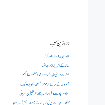
تازہ ترین کتب
مجاہدینِ ہزارہ از داؤد کوثر
ہمالہ کے اس پار از راجہ انور
حضرت موسیٰ علیہ السلام از محمد اعظم رضا تبسم
آمریت کے سائے از ممتاز حسین شاہ ایڈووکیٹ
اسلام آباد سے کابل براستہ پشاور از عقیل یوسفزئی
کالنک: ہیرا منڈی کی در پردہ سقافت از ڈاکٹر فوزیہ سعید