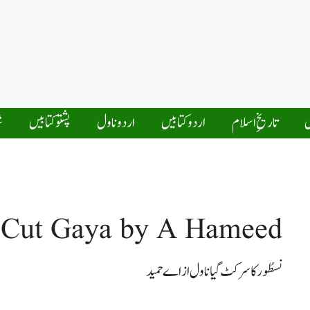
ں
تاریخِ اسلام
اردو کتابیں
اردو ناول
پشتو کتابیں
ش
r Cut Gaya by A Hameed
نسطُورکاسرکٹ گیا ناول از اےحمید