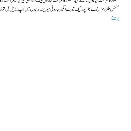
مشتمل طنزومزاح سے بھرپور ایک حیرت انگیز جادوئی سیریز۔ ہر ناول میں آپ چڑیل بل بتوڑ
پرھئے