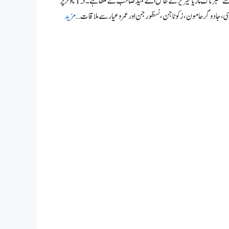
نسطُورکاسرکٹ گیا ناول از اےحمید نسطُورکاسرکٹ گیا ناول عینک والاجن سیریزتیسرا حصہ ،جسے عنبر ناگ ماریا سیریز کے خالق اے حمیدصاحب نے لکھا ہے۔ 15 ناولز پر
ی، جادوگرحامون، زکوٹاجن، نسطُور جن اور عمروعیارسے ملاقات …
مزید