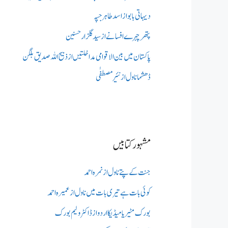
دیہاتی بابو از اسد طاہر جپہ
پتھر چہرے افسانے از سید گلزار حسنین
پاکستان میں بین الاقوامی مداخلتیں از ذبیح اللہ صدیق بلگن
ڈھشما ناول از نئیر مصطفٰی
مشہور کتابیں
جنت کے پتے ناول از نمرہ احمد
کوئی بات ہے تیری بات میں ناول از عمیرہ احمد
بورک مٹیریا میڈیکااردو از ڈاکٹر ولیم بورک