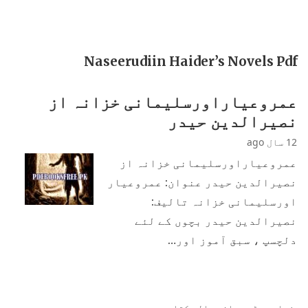
Naseerudiin Haider’s Novels Pdf
عمروعیاراورسلیمانی خزانہ از
نصیرالدین حیدر
12 سال ago
عمروعیاراورسلیمانی خزانہ از
نصیرالدین حیدر عنوان: عمروعیار
اورسلیمانی خزانہ تالیف:
نصیرالدین حیدر بچوں کے لئے
دلچسپ ، سبق آموز اور…
زیادہ پڑھی جانی والی کتابیں