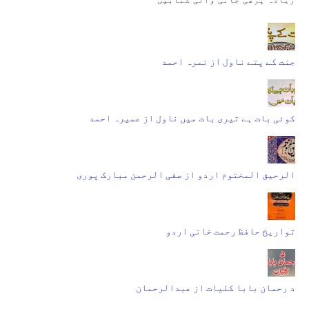
جنت کے پتے ناول از نمرہ احمد
کوئی بات ہے تیری بات میں ناول از عمیرہ احمد
الرحیق المختوم اردو از صفی الرحمن مبارک پوری
تواریخ حافظ رحمت خانی اردو
د رحمان بابا کلیات از عبدالرحمان