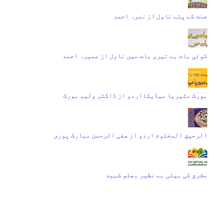
جنت کے پتے ناول از نمرہ احمد
کوئی بات ہے تیری بات میں ناول از عمیرہ احمد
بورک مٹیریا میڈیکااردو از ڈاکٹر ولیم بورک
الرحیق المختوم اردو از صفی الرحمن مبارک پوری
مشرق کی بیٹی بے نظیر بھٹو شہید