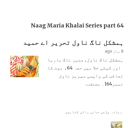
Naag Maria Khalai Series part 64
ہمشکل ناگ ناول تحریر اے حمید
8 سال ago
ہمشکل ناگ ناول،عنبر ناگ ماریا
اور کیٹی خلا میں حصہ 64، موت کا
تعاقب کی واپسی سیریز ناول
نمبر164۔ مصنف…
زیادہ پڑھی جانی والی کتابیں