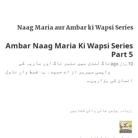
Naag Maria aur Ambar ki Wapsi Series
Ambar Naag Maria Ki Wapsi Series
Part 5
ناگ لندن میں عنبر ناگ اور ماریہ کی
10 سال ago
واپسی سیریر از اے حمید۔ یہ قسط وار ناول
انسان کی ہزاروں…
زیادہ پڑھی جانی والی کتابیں
جنت کے پتے ناول از نمرہ احمد