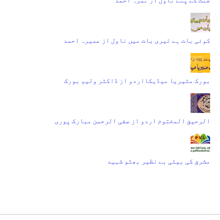
کوئی بات ہے تیری بات میں ناول از عمیرہ احمد
بورک مٹیریا میڈیکااردو از ڈاکٹر ولیم بورک
الرحیق المختوم اردو از صفی الرحمن مبارک پوری
مشرق کی بیٹی بے نظیر بھٹو شہید