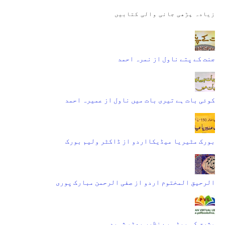
زیادہ پڑھی جانی والی کتابیں
جنت کے پتے ناول از نمرہ احمد
کوئی بات ہے تیری بات میں ناول از عمیرہ احمد
بورک مٹیریا میڈیکااردو از ڈاکٹر ولیم بورک
الرحیق المختوم اردو از صفی الرحمن مبارک پوری
مشرق کی بیٹی بے نظیر بھٹو شہید