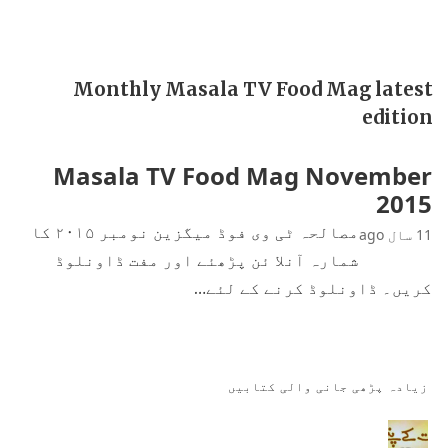
Monthly Masala TV Food Mag latest
edition
Masala TV Food Mag November
2015
مصالحہ ٹی وی فوڈ میگزین نومبر ۲۰۱۵ کا
11 سال ago
شمارہ آنلا ئن پڑھئے اور مفت ڈاونلوڈ
کریں۔ ڈاونلوڈ کرنے کے لئے…
زیادہ پڑھی جانی والی کتابیں