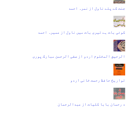
جنت کے پتے ناول از نمرہ احمد
کوئی بات ہے تیری بات میں ناول از عمیرہ احمد
الرحیق المختوم اردو از صفی الرحمن مبارک پوری
تواریخ حافظ رحمت خانی اردو
د رحمان بابا کلیات از عبدالرحمان