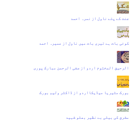
جنت کے پتے ناول از نمرہ احمد
کوئی بات ہے تیری بات میں ناول از عمیرہ احمد
الرحیق المختوم اردو از صفی الرحمن مبارک پوری
بورک مٹیریا میڈیکااردو از ڈاکٹر ولیم بورک
مشرق کی بیٹی بے نظیر بھٹو شہید