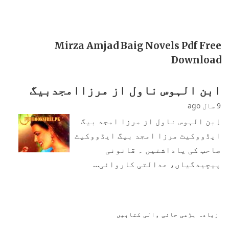
Mirza Amjad Baig Novels Pdf Free
Download
ابن الہوس ناول از مرزاامجدبیگ
9 سال ago
اِبن الہوس ناول از مرزا امجد بیگ
ایڈووکیٹ مرزا امجد بیگ ایڈووکیٹ
صاحب کی یاداشتیں ۔ قانونی
پیچیدگیاں، عدالتی کاروائی…
زیادہ پڑھی جانی والی کتابیں