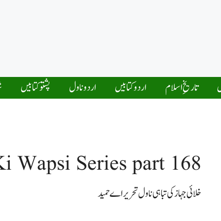
ں
تاریخِ اسلام
اردو کتابیں
اردو ناول
پشتو کتابیں
ش
 Wapsi Series part 168
خلائی جہاز کی تباہی ناول تحریر اے حمید