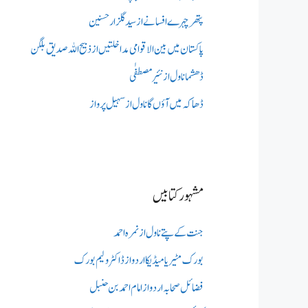
پتھر چہرے افسانے از سید گلزار حسنین
پاکستان میں بین الاقوامی مداخلتیں از ذبیح اللہ صدیق بلگن
ڈھشما ناول از نئیر مصطفٰی
ڈھاکہ میں آؤں گا ناول از سہیل پرواز
مشہور کتابیں
جنت کے پتے ناول از نمرہ احمد
بورک مٹیریا میڈیکااردو از ڈاکٹر ولیم بورک
فضائل صحابہ اردو از امام احمد بن حنبل