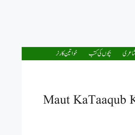
اعری
بچوں کی کتب
خواتین کارنر
Maut KaTaaqub Ki