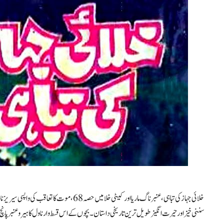
سننی خیز اور حیرت انگیز طویل ترین تاریخی داستان۔ بچوں کے اس قسط وار ناول کا ہیرو عنبر پانچ