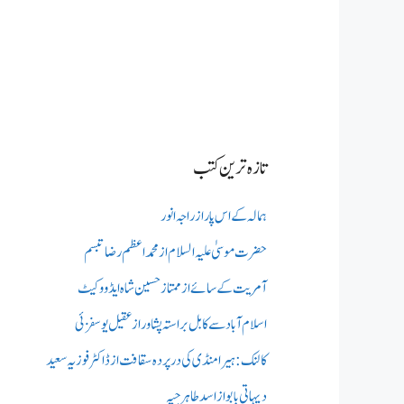
تازہ ترین کتب
ہمالہ کے اس پار از راجہ انور
حضرت موسیٰ علیہ السلام از محمد اعظم رضا تبسم
آمریت کے سائے از ممتاز حسین شاہ ایڈووکیٹ
اسلام آباد سے کابل براستہ پشاور از عقیل یوسفزئی
کالنک: ہیرا منڈی کی در پردہ سقافت از ڈاکٹر فوزیہ سعید
دیہاتی بابو از اسد طاہر جپہ