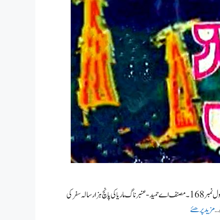
خلائی جہاز کی تباہی،عنبر ناگ ماریا اورکیٹی خلا میں حصہ 68، موت کا تعاقب کی واپسی سیریز ناول نمبر168۔ مصنف اے حمید- عنبر ناگ ماریا کی پانچ ہزار سالہ سفر کی
 …
مزید پرھئے