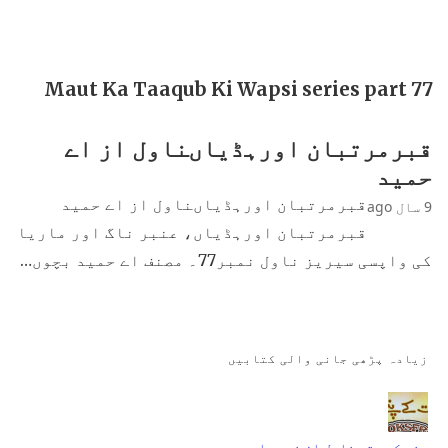
Maut Ka Taaqub Ki Wapsi series part 77
قبرمرتبان اورہڈیاںناول از اے
حمید
قبرمرتبان اورہڈیاںناول از اے حمید
9 سال ago
قبرمرتبان اورہڈیاں، عنبر ناگ اور ماریا
کی واپسی سیریز ناول نمبر77۔ مصنف اے حمید بچوں…
زیادہ پڑھی جانی والی کتابیں
جنت کے پتے ناول از نمرہ احمد