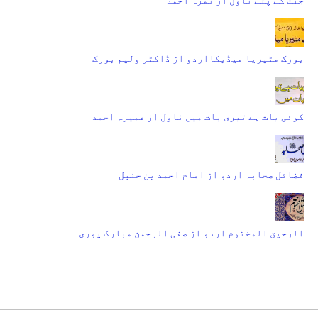
بورک مٹیریا میڈیکااردو از ڈاکٹر ولیم بورک
کوئی بات ہے تیری بات میں ناول از عمیرہ احمد
فضائل صحابہ اردو از امام احمد بن حنبل
الرحیق المختوم اردو از صفی الرحمن مبارک پوری