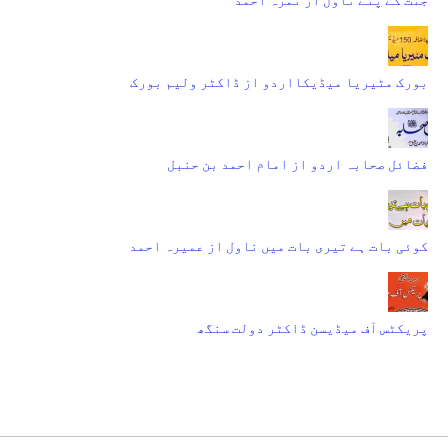
بورک مٹیریا میڈیکااردو از ڈاکٹر ولیم بورک
فضائل صحابہ اردو از امام احمد بن حنبل
کوئی بات ہے تیری بات میں ناول از عمیرہ احمد
پریکٹس آف میڈیسن ڈاکٹر دولت سنگھ