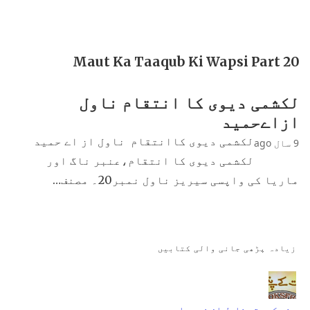
Maut Ka Taaqub Ki Wapsi Part 20
لکشمی دیوی کا انتقام ناول
ازاےحمید
لکشمی دیوی کاانتقام ناول از اے حمید
9 سال ago
لکشمی دیوی کا انتقام،عنبر ناگ اور
ماریا کی واپسی سیریز ناول نمبر20۔ مصنف…
زیادہ پڑھی جانی والی کتابیں
جنت کے پتے ناول از نمرہ احمد