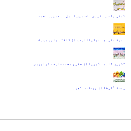
کوئی بات ہے تیری بات میں ناول از عمیرہ احمد
بورک مٹیریا میڈیکااردو از ڈاکٹر ولیم بورک
تشریح فارما کوپیا از حکیم محمدعارف دنیاپوری
یوسف ذُلیخا از یوسف داکھوہ