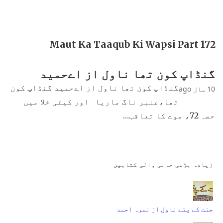
Maut Ka Taaqub Ki Wapsi Part 172
گنڈاپ کون تھا ناول از اےحمید
گنڈاپ کون تھا ناول از اےحمید گنڈاپ کون
10 سال ago
تھا،عنبر ناگ ماریا اور کیٹی خلا میں
حصہ 72، موت کا تعاقب…
زیادہ پڑھی جانی والی کتابیں
جنت کے پتے ناول از نمرہ احمد