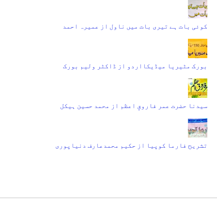
کوئی بات ہے تیری بات میں ناول از عمیرہ احمد
بورک مٹیریا میڈیکااردو از ڈاکٹر ولیم بورک
سیدنا حضرت عمر فاروقِ اعظم از محمد حسین ہیکل
تشریح فارما کوپیا از حکیم محمدعارف دنیاپوری