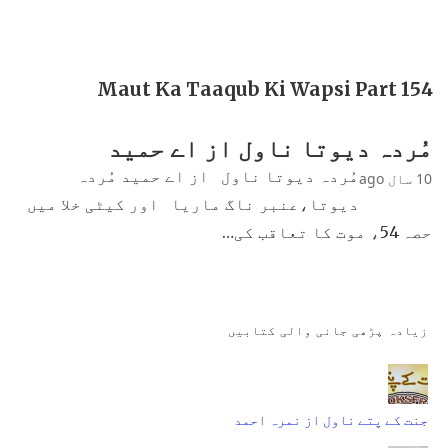
Maut Ka Taaqub Ki Wapsi Part 154
مُردہ دیوتا ناول از اے حمید
مُردہ دیوتا ناول از اے حمید مُردہ
10 سال ago
دیوتا،عنبر ناگ ماریا اور کیٹی خلا میں
حصہ 54، موت کا تعاقب کی…
زیادہ پڑھی جانی والی کتابیں
جنت کے پتے ناول از نمرہ احمد