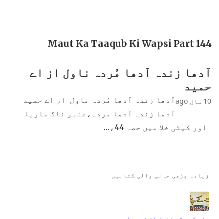
Maut Ka Taaqub Ki Wapsi Part 144
آدھا زندہ آدھا مُردہ ناول از اے
حمید
آدھا زندہ آدھا مُردہ ناول از اے حمید
10 سال ago
آدھا زندہ آدھا مردہ،عنبر ناگ ماریا
اور کیٹی خلا میں حصہ 44،…
زیادہ پڑھی جانی والی کتابیں
جنت کے پتے ناول از نمرہ احمد