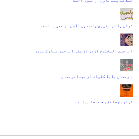
کوئی بات ہے تیری بات میں ناول از عمیرہ احمد
الرحیق المختوم اردو از صفی الرحمن مبارک پوری
د رحمان بابا کلیات از عبدالرحمان
تواریخ حافظ رحمت خانی اردو