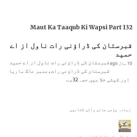
Maut Ka Taaqub Ki Wapsi Part 132
قبرستان کی ڈراؤنی رات ناول از اے
حمید
قبرستان کی ڈراؤنی رات ناول از اے حمید
10 سال ago
قبرستان کی ڈراؤنی رات،عنبر ناگ ماریا
اور کیٹی خلا میں حصہ 32،…
زیادہ پڑھی جانی والی کتابیں
جنت کے پتے ناول از نمرہ احمد