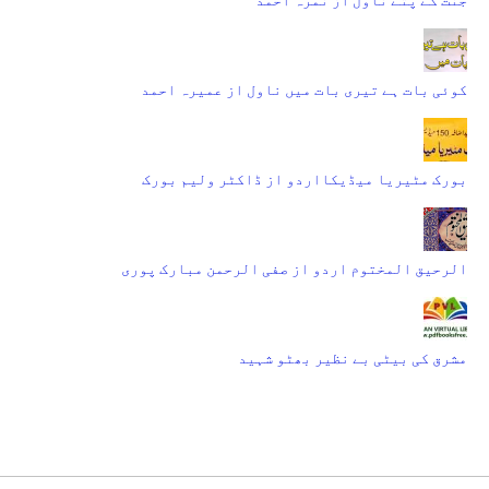
کوئی بات ہے تیری بات میں ناول از عمیرہ احمد
بورک مٹیریا میڈیکااردو از ڈاکٹر ولیم بورک
الرحیق المختوم اردو از صفی الرحمن مبارک پوری
مشرق کی بیٹی بے نظیر بھٹو شہید