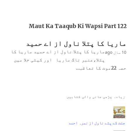
Maut Ka Taaqub Ki Wapsi Part 122
ماریا کا پتلا ناول از اے حمید
ماریا کا پتلا ناول از اے حمید ماریا کا
10 سال ago
پتلا،عنبر ناگ ماریا اور کیٹی خلا میں
حصہ 22موت کا تعاقب…
زیادہ پڑھی جانی والی کتابیں
جنت کے پتے ناول از نمرہ احمد