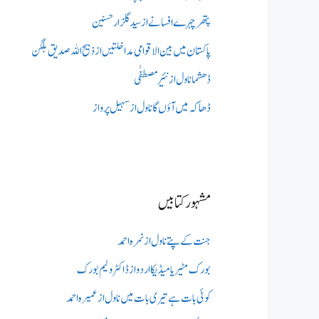
پتھر چہرے افسانے از سید گلزار حسنین
پاکستان میں بین الاقوامی مداخلتیں از ذبیح اللہ صدیق بلگن
ڈھشما ناول از نئیر مصطفٰی
ڈھاکہ میں آؤں گا ناول از سہیل پرواز
مشہور کتابیں
جنت کے پتے ناول از نمرہ احمد
بورک مٹیریا میڈیکااردو از ڈاکٹر ولیم بورک
کوئی بات ہے تیری بات میں ناول از عمیرہ احمد