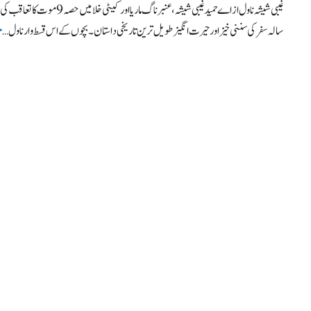
سالہ سفر کی سننی خیز اور حیرت انگیز طویل ترین تاریخی داستان۔ بچوں کے اس قسط وار ناول …
م