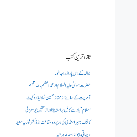
تازہ ترین کتب
ہمالہ کے اس پار از راجہ انور
حضرت موسیٰ علیہ السلام از محمد اعظم رضا تبسم
آمریت کے سائے از ممتاز حسین شاہ ایڈووکیٹ
اسلام آباد سے کابل براستہ پشاور از عقیل یوسفزئی
کالنک: ہیرا منڈی کی در پردہ سقافت از ڈاکٹر فوزیہ سعید
دیہاتی بابو از اسد طاہر جپہ