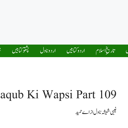
ں
تاریخِ اسلام
اردو کتابیں
اردو ناول
پشتو کتابیں
ش
aqub Ki Wapsi Part 109
غیبی شیشہ ناول از اے حمید