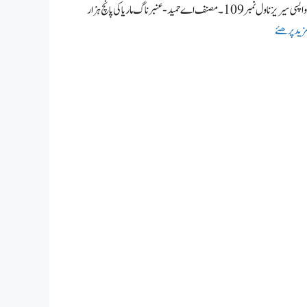
غیبی شیشہ ناول از اے حمید غیبی شیشہ،عنبر ناگ ماریا اور کیٹی خلا میں حصہ 9موت کا تعاقب کی واپسی سیریز ناول نمبر109۔ مصنف اے حمید- عنبر ناگ ماریا کی پانچ ہزار
زید پرھئے