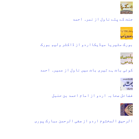
جنت کے پتے ناول از نمرہ احمد
بورک مٹیریا میڈیکااردو از ڈاکٹر ولیم بورک
کوئی بات ہے تیری بات میں ناول از عمیرہ احمد
فضائل صحابہ اردو از امام احمد بن حنبل
الرحیق المختوم اردو از صفی الرحمن مبارک پوری