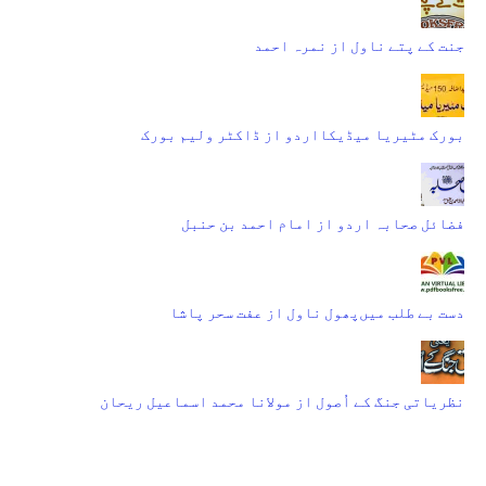
جنت کے پتے ناول از نمرہ احمد
بورک مٹیریا میڈیکااردو از ڈاکٹر ولیم بورک
فضائل صحابہ اردو از امام احمد بن حنبل
دست بے طلب میں‌پھول ناول از عفت سحر پاشا
نظریاتی جنگ کے اُصول از مولانا محمد اسماعیل ریحان