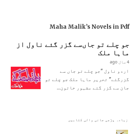
Maha Malik’s Novels in Pdf
جو چلے تو جاں‌سے گزر گئے ناول از
ماہا ملک
4 سال ago
اردو ناول "جو چلے تو جاں سے
گزرگئے" تحریر ماہا ملک جو چلے تو
جان سے گزر گئے مشہور خاتون…
زیادہ پڑھی جانی والی کتابیں