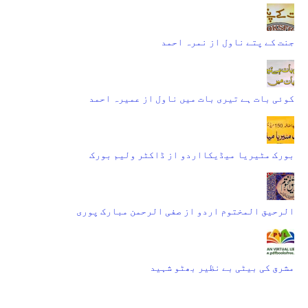
جنت کے پتے ناول از نمرہ احمد
کوئی بات ہے تیری بات میں ناول از عمیرہ احمد
بورک مٹیریا میڈیکااردو از ڈاکٹر ولیم بورک
الرحیق المختوم اردو از صفی الرحمن مبارک پوری
مشرق کی بیٹی بے نظیر بھٹو شہید