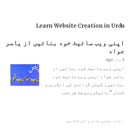
Learn Website Creation in Urdu
اپنی ویب سائیٹ خود بنائیں از یاسر
جواد
3 سال ago
اپنی ویب سائیٹ خود بنائیں از
یاسر جواد اپنی ویب سائیٹ خود
بنائیں، گیلن گرائمز کی انگریزی
کتاب "مائیکروسوفٹ فرنٹ…
زیادہ پڑھی جانی والی کتابیں