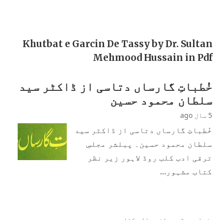
Khutbat e Garcin De Tassy by Dr. Sultan
Mehmood Hussain in Pdf
خُطباتِ گارساں دتاسی از ڈاکٹر سید
سلطان محمود حسین
5 سال ago
خُطباتِ گارساں دتاسی از ڈاکٹر سید
سلطان محمود حسین۔ پبلشر مجلسِ
ترقی ادب کلب روڈ لاہور زیر نظر
کتاب مشہور…
زیادہ پڑھی جانی والی کتابیں