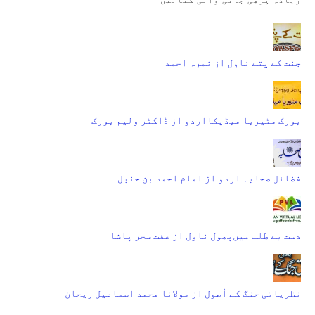
جنت کے پتے ناول از نمرہ احمد
بورک مٹیریا میڈیکااردو از ڈاکٹر ولیم بورک
فضائل صحابہ اردو از امام احمد بن حنبل
دست بے طلب میں‌پھول ناول از عفت سحر پاشا
نظریاتی جنگ کے اُصول از مولانا محمد اسماعیل ریحان