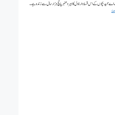
م بتی،عنبر ناگ اور ماریا موت کا تعاقب کی واپسی سیریز ناول نمبر84۔ مصنف اے حمید بچوں کے اس قسط وار ناول کا ہیرو عنبر پانچ ہزار سال سے زندہ ہے۔
ھئے