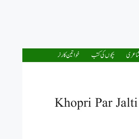
اعری
بچوں کی کتب
خواتین کارنر
Khopri Par Jal