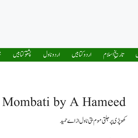
ں
تاریخِ اسلام
اردو کتابیں
اردو ناول
پشتو کتابیں
ش
ti Mombati by A Hameed
کھوپڑی پرجلتی موم بتی ناول از اے حمید