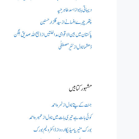
دیہاتی بابو از اسد طاہر جپہ
پتھر چہرے افسانے از سید گلزار حسنین
پاکستان میں بین الاقوامی مداخلتیں از ذبیح اللہ صدیق بلگن
ڈھشما ناول از نئیر مصطفٰی
مشہور کتابیں
جنت کے پتے ناول از نمرہ احمد
کوئی بات ہے تیری بات میں ناول از عمیرہ احمد
بورک مٹیریا میڈیکااردو از ڈاکٹر ولیم بورک