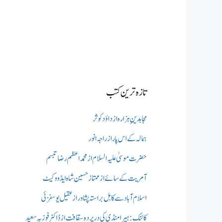
تازہ ترین کتب
مجاہدینِ ہزارہ از داؤد کوثر
ہمالہ کے اس پار از راجہ انور
حضرت موسیٰ علیہ السلام از محمد اعظم رضا تبسم
آمریت کے سائے از ممتاز حسین شاہ ایڈووکیٹ
اسلام آباد سے کابل براستہ پشاور از عقیل یوسفزئی
کالنک: ہیرا منڈی کی در پردہ سقافت از ڈاکٹر فوزیہ سعید