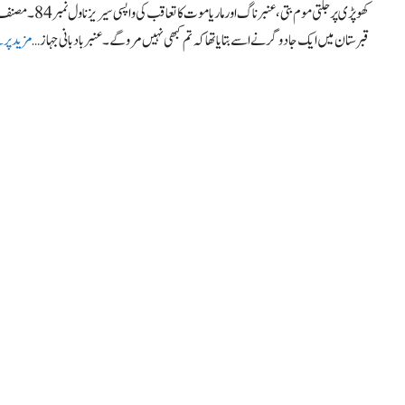
کھوپڑی پر جلتی مو
قبرستان میں ایک جادوگر نے اسے بتایا تھا کہ تم کبھی نہیں مروگے۔ عنبر بادبانی جہاز …
مزید پر