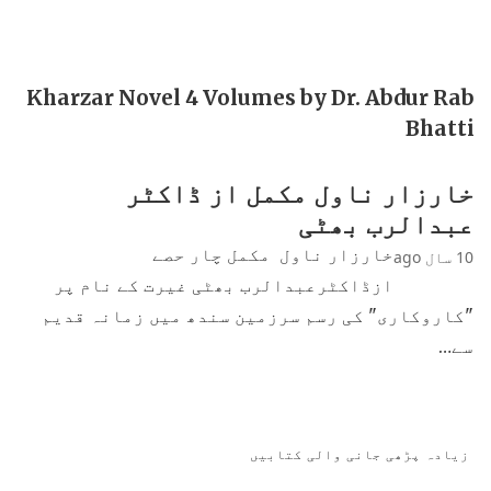
Kharzar Novel 4 Volumes by Dr. Abdur Rab
Bhatti
خارزار ناول مکمل از ڈاکٹر
عبدالرب بھٹی
خارزار ناول مکمل چار حصے
10 سال ago
ازڈاکٹرعبدالرب بھٹی غیرت کے نام پر
"کاروکاری" کی رسم سرزمین سندھ میں زمانہ قدیم
سے…
زیادہ پڑھی جانی والی کتابیں