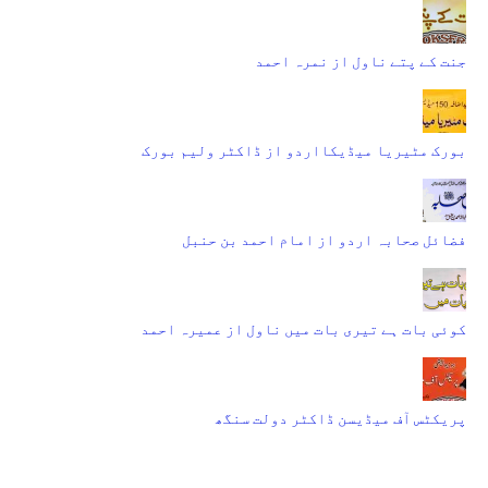
جنت کے پتے ناول از نمرہ احمد
بورک مٹیریا میڈیکااردو از ڈاکٹر ولیم بورک
فضائل صحابہ اردو از امام احمد بن حنبل
کوئی بات ہے تیری بات میں ناول از عمیرہ احمد
پریکٹس آف میڈیسن ڈاکٹر دولت سنگھ