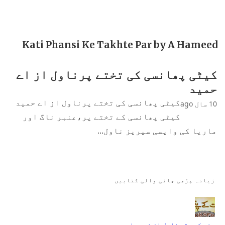
Kati Phansi Ke Takhte Par by A Hameed
کیٹی پھانسی کی تختے پرناول از اے
حمید
کیٹی پھانسی کی تختے پرناول از اے حمید
10 سال ago
کیٹی پھانسی کے تختے پر،عنبر ناگ اور
ماریا کی واپسی سیریز ناول…
زیادہ پڑھی جانی والی کتابیں
جنت کے پتے ناول از نمرہ احمد