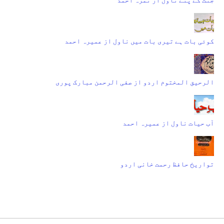
کوئی بات ہے تیری بات میں ناول از عمیرہ احمد
الرحیق المختوم اردو از صفی الرحمن مبارک پوری
آب حیات ناول از عمیرہ احمد
تواریخ حافظ رحمت خانی اردو