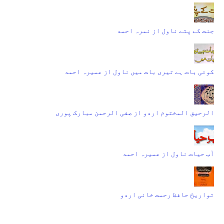
جنت کے پتے ناول از نمرہ احمد
کوئی بات ہے تیری بات میں ناول از عمیرہ احمد
الرحیق المختوم اردو از صفی الرحمن مبارک پوری
آب حیات ناول از عمیرہ احمد
تواریخ حافظ رحمت خانی اردو