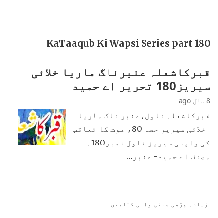
KaTaaqub Ki Wapsi Series part 180
قبرکاشعلہ عنبرناگ ماریا خلائی
سیریز180 تحریر اے حمید
8 سال ago
قبرکاشعلہ ناول،عنبر ناگ ماریا
خلائی سیریز حصہ 80، موت کا تعاقب
کی واپسی سیریز ناول نمبر180۔
مصنف اے حمید- عنبر…
زیادہ پڑھی جانی والی کتابیں