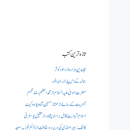
تازہ ترین کتب
مجاہدینِ ہزارہ از داؤد کوثر
ہمالہ کے اس پار از راجہ انور
حضرت موسیٰ علیہ السلام از محمد اعظم رضا تبسم
آمریت کے سائے از ممتاز حسین شاہ ایڈووکیٹ
اسلام آباد سے کابل براستہ پشاور از عقیل یوسفزئی
کالنک: ہیرا منڈی کی در پردہ سقافت از ڈاکٹر فوزیہ سعید