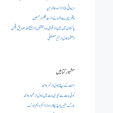
دیہاتی بابو از اسد طاہر جپہ
پتھر چہرے افسانے از سید گلزار حسنین
پاکستان میں بین الاقوامی مداخلتیں از ذبیح اللہ صدیق بلگن
ڈھشما ناول از نئیر مصطفٰی
مشہور کتابیں
جنت کے پتے ناول از نمرہ احمد
کوئی بات ہے تیری بات میں ناول از عمیرہ احمد
بورک مٹیریا میڈیکااردو از ڈاکٹر ولیم بورک