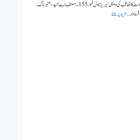
کنکھجورہ عورت ناول از اے حمید کنکھجورہ عورت،عنبر ناگ ماریا اور کیٹی خلا میں حصہ 55، موت کا تعاقب کی واپسی سیریز ناول نمبر155۔ مصنف اے حمید- عنبر ناگ
قسط وار …
مزید پرھئے