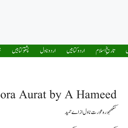
ں
تاریخِ اسلام
اردو کتابیں
اردو ناول
پشتو کتابیں
ش
ora Aurat by A Hameed
کنکھجورہ عورت ناول از اے حمید