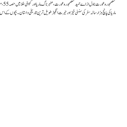
ماریا کی پانچ ہزار سالہ سفر کی سننی خیز اور حیرت انگیز طویل ترین تاریخی داستان۔ بچوں کے اس 