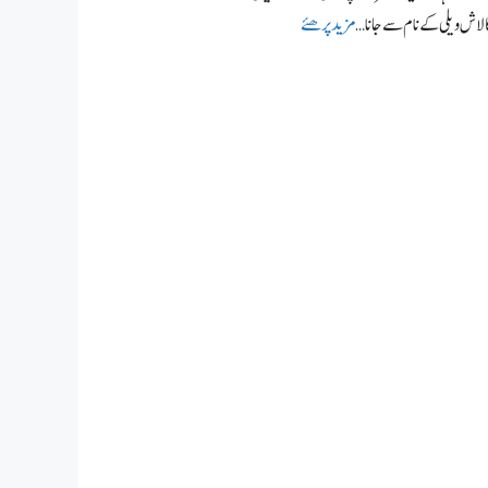
اش ویلی کے نام سے جانا …
مزید پرھئے