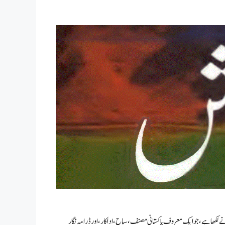
 لکھا ہے، جو ایک معروف پاکستانی مصنف،سیاح، اداکار، اور ڈرامہ نگار