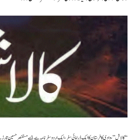
“کالاش”، وادی کافرستان کا ایک ڈرامائی سفر، ایک اردو سفرنامہ ہے جسے مستنصر حسین تارڑ نے