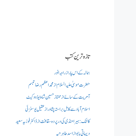
تازہ ترین کتب
ہمالہ کے اس پار از راجہ انور
حضرت موسیٰ علیہ السلام از محمد اعظم رضا تبسم
آمریت کے سائے از ممتاز حسین شاہ ایڈووکیٹ
اسلام آباد سے کابل براستہ پشاور از عقیل یوسفزئی
کالنک: ہیرا منڈی کی در پردہ سقافت از ڈاکٹر فوزیہ سعید
دیہاتی بابو از اسد طاہر جپہ