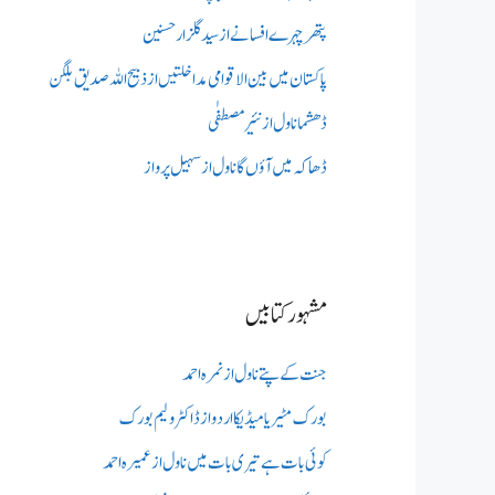
پتھر چہرے افسانے از سید گلزار حسنین
پاکستان میں بین الاقوامی مداخلتیں از ذبیح اللہ صدیق بلگن
ڈھشما ناول از نئیر مصطفٰی
ڈھاکہ میں آؤں گا ناول از سہیل پرواز
مشہور کتابیں
جنت کے پتے ناول از نمرہ احمد
بورک مٹیریا میڈیکااردو از ڈاکٹر ولیم بورک
کوئی بات ہے تیری بات میں ناول از عمیرہ احمد