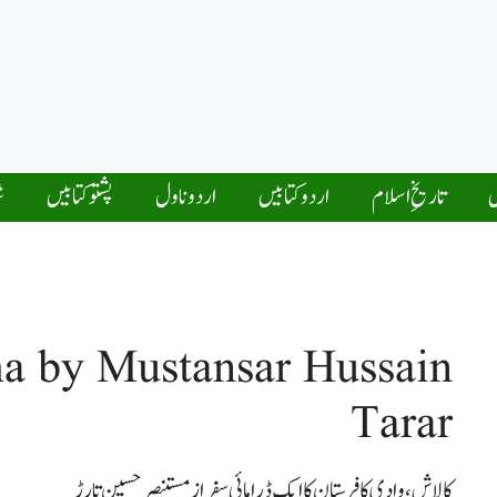
ں
تاریخِ اسلام
اردو کتابیں
اردو ناول
پشتو کتابیں
ش
a by Mustansar Hussain
Tarar
کالاش، وادی کافرستان کا ایک ڈرامائی سفر از مستنصرحسین تارڑ