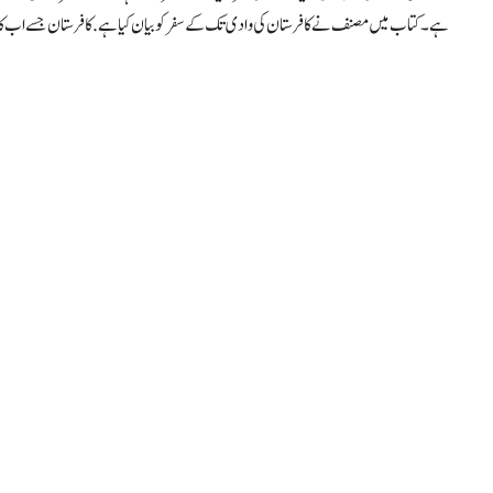
ہے۔ کتاب میں مصنف نے کافرستان کی وادی تک کے سفر کو بیان کیا ہے.کافرستان جسے اب کال