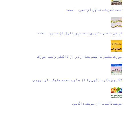
جنت کے پتے ناول از نمرہ احمد
کوئی بات ہے تیری بات میں ناول از عمیرہ احمد
بورک مٹیریا میڈیکااردو از ڈاکٹر ولیم بورک
تشریح فارما کوپیا از حکیم محمدعارف دنیاپوری
یوسف ذُلیخا از یوسف داکھوہ