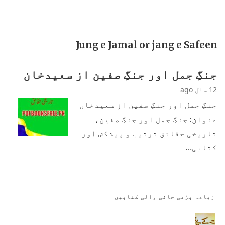
Jung e Jamal or jang e Safeen
جنگِ جمل اور جنگِ صفین از سعیدخان
12 سال ago
جنگِ جمل اور جنگِ صفین از سعیدخان
عنوان: جنگِ جمل اور جنگِ صفین،
تاریخی حقائق ترتیب و پیشکش اور
کتابی…
زیادہ پڑھی جانی والی کتابیں