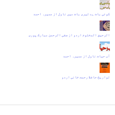
کوئی بات ہے تیری بات میں ناول از عمیرہ احمد
الرحیق المختوم اردو از صفی الرحمن مبارک پوری
آب حیات ناول از عمیرہ احمد
تواریخ حافظ رحمت خانی اردو