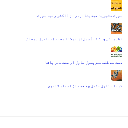
بورک مٹیریا میڈیکااردو از ڈاکٹر ولیم بورک
نظریاتی جنگ کے اُصول از مولانا محمد اسماعیل ریحان
دست بے طلب میں‌پھول ناول از عفت سحر پاشا
گرداب ناول مکمل چھ حصے از اسماء قادری