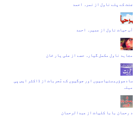
جنت کے پتے ناول از نمرہ احمد
آب حیات ناول از عمیرہ احمد
مجاہد ناول مکمل گیارہ حصے از علی یار خان
سادھوؤں،سنیاسیوں اور جوگیوں کے مُجربات از ڈاکٹر ایس پی
مہتہ
د رحمان بابا کلیات از عبدالرحمان