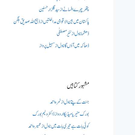
پتھر چہرے افسانے از سید گلزار حسنین
پاکستان میں بین الاقوامی مداخلتیں از ذبیح اللہ صدیق بلگن
ڈھشما ناول از نئیر مصطفٰی
ڈھاکہ میں آؤں گا ناول از سہیل پرواز
مشہور کتابیں
جنت کے پتے ناول از نمرہ احمد
بورک مٹیریا میڈیکااردو از ڈاکٹر ولیم بورک
کوئی بات ہے تیری بات میں ناول از عمیرہ احمد