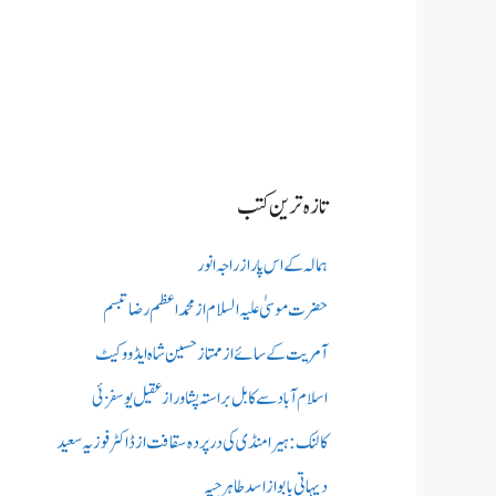
تازہ ترین کتب
ہمالہ کے اس پار از راجہ انور
حضرت موسیٰ علیہ السلام از محمد اعظم رضا تبسم
آمریت کے سائے از ممتاز حسین شاہ ایڈووکیٹ
اسلام آباد سے کابل براستہ پشاور از عقیل یوسفزئی
کالنک: ہیرا منڈی کی در پردہ سقافت از ڈاکٹر فوزیہ سعید
دیہاتی بابو از اسد طاہر جپہ