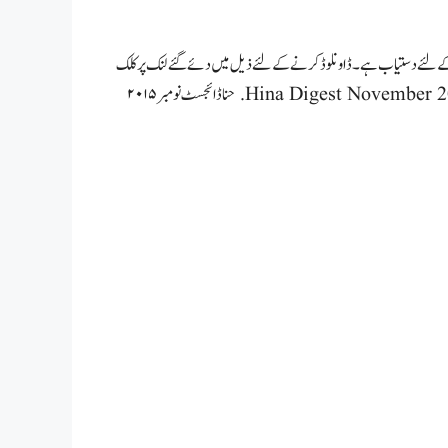
نے اور مفت ڈاونلوڈ کے لئے دستیاب ہے۔ ڈاونلوڈ کرنے کے لئے ذیل میں دئے گئے لنک پر کلک
کریں۔ Hina Digest November 2015 Read online Free Download in Pdf format. حنا ڈائجسٹ نومبر ۲۰۱۵