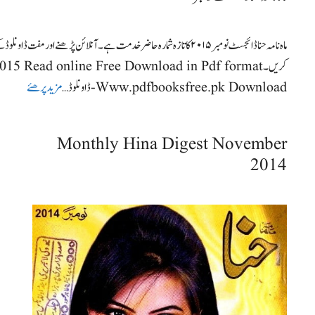
ماہ نامہ حنا ڈائجسٹ نومبر ۲۰۱۵ کا تازہ شمارہ حاضر خدمت ہے۔ آنلائن پڑھ
Www.pdfbooksfree.pk Download-ڈاونلوڈ …
مزید پرھئے
Monthly Hina Digest November
2014