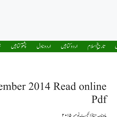
ں
تاریخِ اسلام
اردو کتابیں
اردو ناول
پشتو کتابیں
ش
ember 2014 Read online
Pdf
ماہ نامہ حنا ڈائجسٹ نومبر ۲۰۱۵