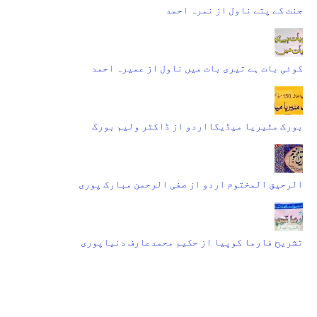
جنت کے پتے ناول از نمرہ احمد
کوئی بات ہے تیری بات میں ناول از عمیرہ احمد
بورک مٹیریا میڈیکااردو از ڈاکٹر ولیم بورک
الرحیق المختوم اردو از صفی الرحمن مبارک پوری
تشریح فارما کوپیا از حکیم محمدعارف دنیاپوری