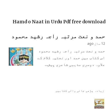
Hamd o Naat in Urdu Pdf free download
حمد و نعت مرتبہ راجہ رشید محمود
12 سال ago
حمد و نعت مرتبہ راجہ رشید محمود
اس کتاب میں حمد اور نعتیہ کلام کے
علاوہ دوسری مذہبی شاعری پیش…
زیادہ پڑھی جانی والی کتابیں