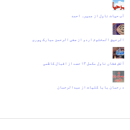
آب حیات ناول از عمیرہ احمد
الرحیق المختوم اردو از صفی الرحمن مبارک پوری
آتش فشاں ناول مکمل ۱۳ حصے از اقبال کاظمی
د رحمان بابا کلیات از عبدالرحمان