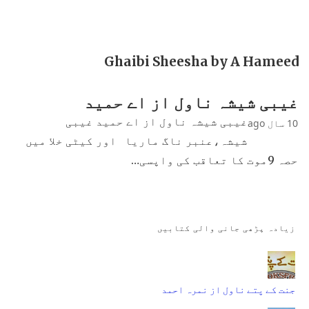
Ghaibi Sheesha by A Hameed
غیبی شیشہ ناول از اے حمید
غیبی شیشہ ناول از اے حمید غیبی
10 سال ago
شیشہ،عنبر ناگ ماریا اور کیٹی خلا میں
حصہ 9موت کا تعاقب کی واپسی…
زیادہ پڑھی جانی والی کتابیں
جنت کے پتے ناول از نمرہ احمد