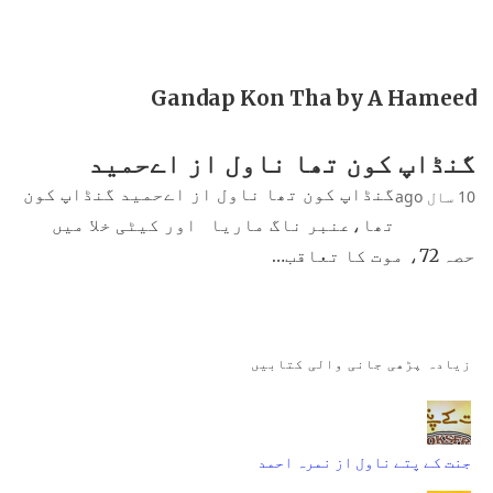
Gandap Kon Tha by A Hameed
گنڈاپ کون تھا ناول از اےحمید
گنڈاپ کون تھا ناول از اےحمید گنڈاپ کون
10 سال ago
تھا،عنبر ناگ ماریا اور کیٹی خلا میں
حصہ 72، موت کا تعاقب…
زیادہ پڑھی جانی والی کتابیں
جنت کے پتے ناول از نمرہ احمد