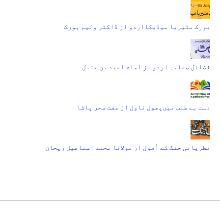
بورک مٹیریا میڈیکااردو از ڈاکٹر ولیم بورک
فضائل صحابہ اردو از امام احمد بن حنبل
دست بے طلب میں‌پھول ناول از عفت سحر پاشا
نظریاتی جنگ کے اُصول از مولانا محمد اسماعیل ریحان