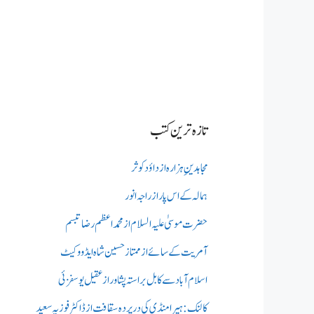
تازہ ترین کتب
مجاہدینِ ہزارہ از داؤد کوثر
ہمالہ کے اس پار از راجہ انور
حضرت موسیٰ علیہ السلام از محمد اعظم رضا تبسم
آمریت کے سائے از ممتاز حسین شاہ ایڈووکیٹ
اسلام آباد سے کابل براستہ پشاور از عقیل یوسفزئی
کالنک: ہیرا منڈی کی در پردہ سقافت از ڈاکٹر فوزیہ سعید