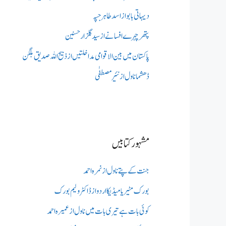
دیہاتی بابو از اسد طاہر جپہ
پتھر چہرے افسانے از سید گلزار حسنین
پاکستان میں بین الاقوامی مداخلتیں از ذبیح اللہ صدیق بلگن
ڈھشما ناول از نئیر مصطفٰی
مشہور کتابیں
جنت کے پتے ناول از نمرہ احمد
بورک مٹیریا میڈیکااردو از ڈاکٹر ولیم بورک
کوئی بات ہے تیری بات میں ناول از عمیرہ احمد