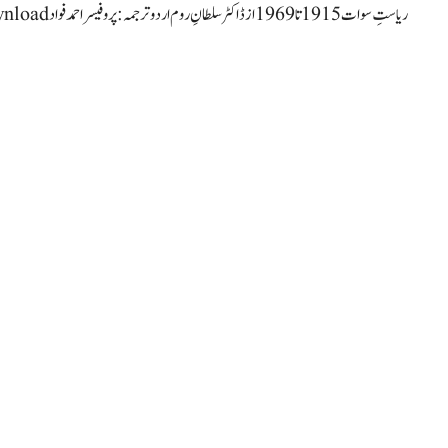
ریاستِ سوات 1915 تا 1969 ازڈاکٹر سلطانِ روم اردو ترجمہ: پروفیسراحمدفواد Download