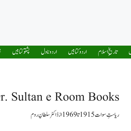
ں
تاریخِ اسلام
اردو کتابیں
اردو ناول
پشتو کتابیں
ش
r. Sultan e Room Books
ریاستِ سوات 1915 تا 1969 ازڈاکٹر سلطانِ روم