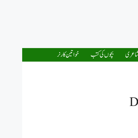
اعری
بچوں کی کتب
خواتین کارنر
D