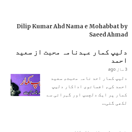
Dilip Kumar Ahd Nama e Mohabbat by
Saeed Ahmad
دلیپ کمار عہدنامہ محبت از سعید
احمد
3 سال ago
دلیپ کمار احد نامہ محبت، سعید
احمد کی، افسانوی اداکار دلیپ
کمار پر ایک دلچسپ اور گہرائی سے
لکھی گئی…
زیادہ پڑھی جانی والی کتابیں