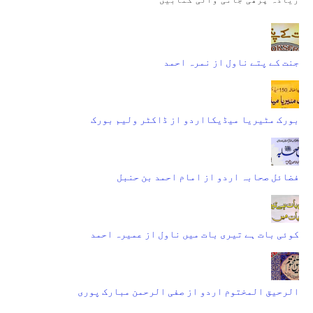
جنت کے پتے ناول از نمرہ احمد
بورک مٹیریا میڈیکااردو از ڈاکٹر ولیم بورک
فضائل صحابہ اردو از امام احمد بن حنبل
کوئی بات ہے تیری بات میں ناول از عمیرہ احمد
الرحیق المختوم اردو از صفی الرحمن مبارک پوری