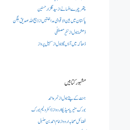
پتھر چہرے افسانے از سید گلزار حسنین
پاکستان میں بین الاقوامی مداخلتیں از ذبیح اللہ صدیق بلگن
ڈھشما ناول از نئیر مصطفٰی
ڈھاکہ میں آؤں گا ناول از سہیل پرواز
مشہور کتابیں
جنت کے پتے ناول از نمرہ احمد
بورک مٹیریا میڈیکااردو از ڈاکٹر ولیم بورک
فضائل صحابہ اردو از امام احمد بن حنبل