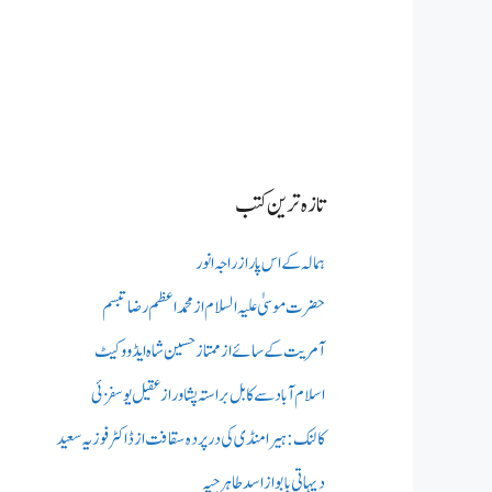
تازہ ترین کتب
ہمالہ کے اس پار از راجہ انور
حضرت موسیٰ علیہ السلام از محمد اعظم رضا تبسم
آمریت کے سائے از ممتاز حسین شاہ ایڈووکیٹ
اسلام آباد سے کابل براستہ پشاور از عقیل یوسفزئی
کالنک: ہیرا منڈی کی در پردہ سقافت از ڈاکٹر فوزیہ سعید
دیہاتی بابو از اسد طاہر جپہ