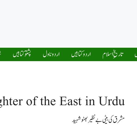
ں
تاریخِ اسلام
اردو کتابیں
اردو ناول
پشتو کتابیں
ش
hter of the East in Urdu
مشرق کی بیٹی بے نظیر بھٹو شہید