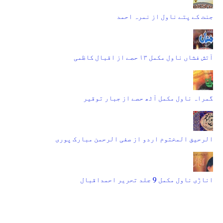
جنت کے پتے ناول از نمرہ احمد
آتش فشاں ناول مکمل ۱۳ حصے از اقبال کاظمی
گمراہ ناول مکمل آٹھ حصے از جبار توقیر
الرحیق المختوم اردو از صفی الرحمن مبارک پوری
اناڑی ناول مکمل 9 جلد تحریر احمداقبال