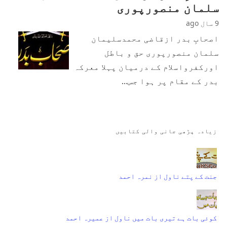
سلمان منصورپوری
9 سال ago
اصحابِ بدر ازقاضی محمدسلیمان
سلمان منصورپوری حق و باطل
اورکفرواسلام کے درمیان پہلا معرکہ
بدر کے مقام پر ہوا جس…
زیادہ پڑھی جانی والی کتابیں
جنت کے پتے ناول از نمرہ احمد
کوئی بات ہے تیری بات میں ناول از عمیرہ احمد