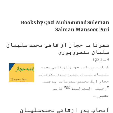
Books by Qazi Muhammad Suleman
Salman Mansoor Puri
سفرنامہ حجاز از قاضی محمد سلیمان
سلمان منصورپوری
4 سال ago
کتاب سفرنامہ حجاز از قاضی محمد
سلیمان سلمان منصورپوری سفرنامہ
حجاز ایک مختصر سفرنامہ ہے جسے
"رحمتہ اللعالمینﷺ" نامی
مشہور…
اصحابِ بدر ازقاضی محمدسلیمان