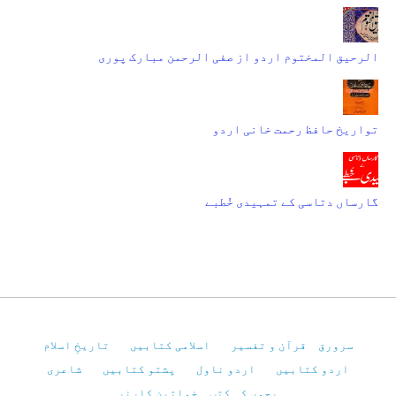
الرحیق المختوم اردو از صفی الرحمن مبارک پوری
تواریخ حافظ رحمت خانی اردو
گارساں دتاسی کے تمہیدی خُطبے
سرورق
قرآن و تفسیر
اسلامی کتابیں
تاریخِ اسلام
اردو کتابیں
اردو ناول
پشتو کتابیں
شاعری
بچوں کی کتب
خواتین کارنر