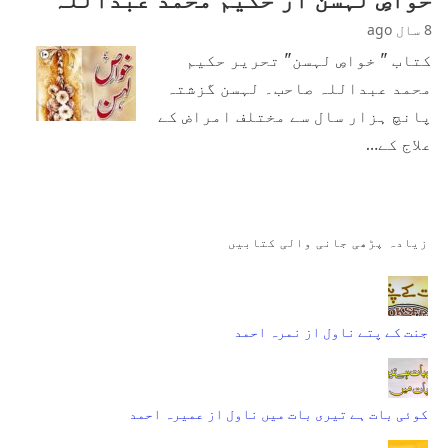
8 سال ago
کتاب " خواصِ لہسن" تحریر حکیم
محمد عبداللہ صاحب۔ لہسن گزشتہ
پانچ ہزار سال سے مختلف امراض کے
علاج کے…
زیادہ پڑھی جانی والی کتابیں
جنت کے پتے ناول از نمرہ احمد
کوئی بات ہے تیری بات میں ناول از عمیرہ احمد