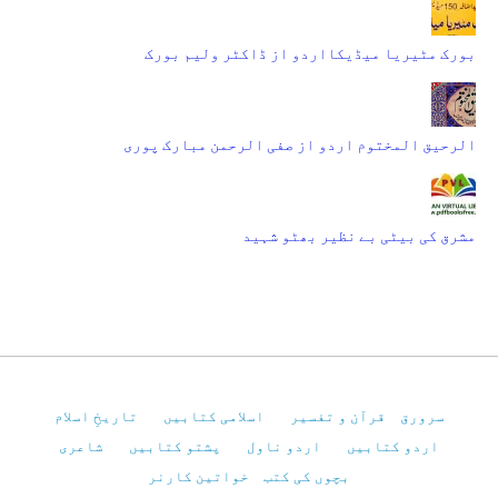
بورک مٹیریا میڈیکااردو از ڈاکٹر ولیم بورک
الرحیق المختوم اردو از صفی الرحمن مبارک پوری
مشرق کی بیٹی بے نظیر بھٹو شہید
سرورق
قرآن و تفسیر
اسلامی کتابیں
تاریخِ اسلام
اردو کتابیں
اردو ناول
پشتو کتابیں
شاعری
بچوں کی کتب
خواتین کارنر