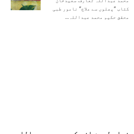
محمد عبداللہ تعارف: سعیدخان
کتاب "پھلوں سے علاج" نامور طبی
محقق حکیم محمد عبداللہ…
خواصِ لہسن از حکیم محمد عبداللہ