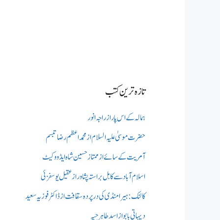
تازہ ترین کتب
ہمالہ کے اس پار از راجہ انور
حضرت موسیٰ علیہ السلام از محمد اعظم رضا تبسم
آمریت کے سائے از ممتاز حسین شاہ ایڈووکیٹ
اسلام آباد سے کابل براستہ پشاور از عقیل یوسفزئی
کالنک: ہیرا منڈی کی در پردہ سقافت از ڈاکٹر فوزیہ سعید
دیہاتی بابو از اسد طاہر جپہ