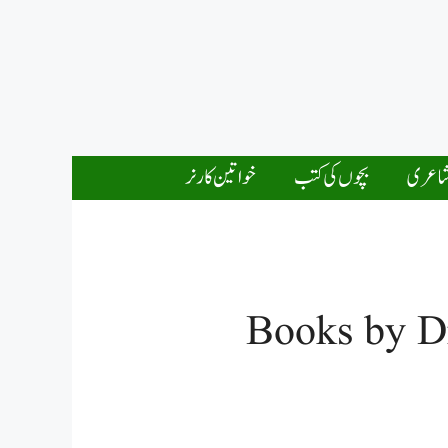
اعری
بچوں کی کتب
خواتین کارنر
Books by D