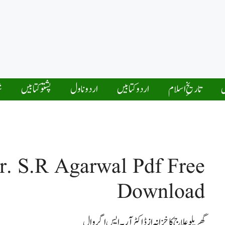
ں
تاریخِ اسلام
اردو کتابیں
اردو ناول
پشتو کتابیں
ش
r. S.R Agarwal Pdf Free
Download
گھریلُو علاج کا خزانہ از ڈاکٹر آر۔ایس اگروال