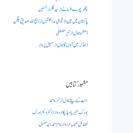
پتھر چہرے افسانے از سید گلزار حسنین
پاکستان میں بین الاقوامی مداخلتیں از ذبیح اللہ صدیق بلگن
ڈھشما ناول از نئیر مصطفٰی
ڈھاکہ میں آؤں گا ناول از سہیل پرواز
مشہور کتابیں
جنت کے پتے ناول از نمرہ احمد
بورک مٹیریا میڈیکااردو از ڈاکٹر ولیم بورک
فضائل صحابہ اردو از امام احمد بن حنبل