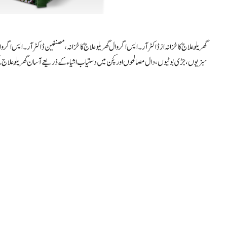
گھریلُو علاج کا خزانہ از ڈاکٹر آر۔ایس اگروال گھریلو علاج کا خزانہ ، مصنفین ڈاکٹر آر۔ایس اگروا
سبزیوں، جڑی بوٹیوں، دال مصالحوں اور کچن میں دستیاب اشیاء کے ذریعے آسان گھریلُو علاج۔ گھ