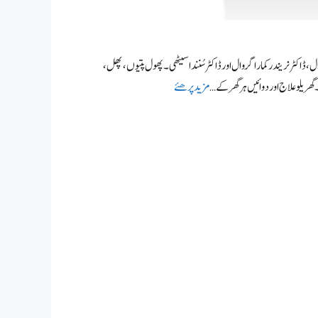
ل، ڈاکٹر نریندر کمار اگروال اور ڈاکٹر سُنندا سیٹھی۔ پھول پتیوں، پھل،
ریلو علاج اور دوائیں ہر گھر کے …
مزید پرھئے