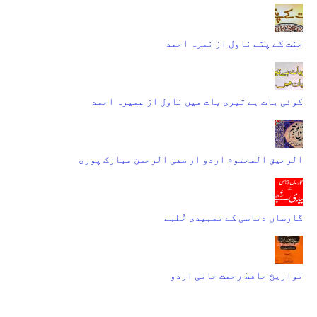
جنت کے پتے ناول از نمرہ احمد
کوئی بات ہے تیری بات میں ناول از عمیرہ احمد
الرحیق المختوم اردو از صفی الرحمن مبارک پوری
گارساں دتاسی کے تمہیدی خُطبے
تواریخ حافظ رحمت خانی اردو