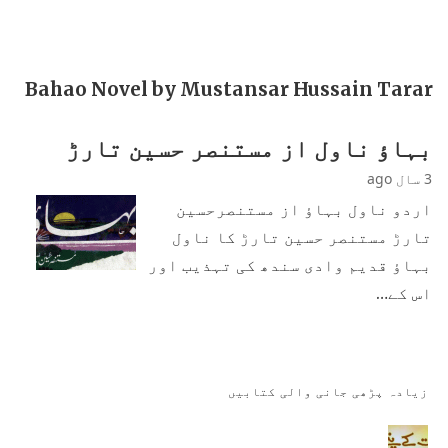
Bahao Novel by Mustansar Hussain Tarar
بہاؤ ناول از مستنصر حسین تارڑ
3 سال ago
اردو ناول بہاؤ از مستنصرحسین
تارڑ مستنصر حسین تارڑ کا ناول
بہاؤ قدیم وادی سندھ کی تہذیب اور
اس کے…
زیادہ پڑھی جانی والی کتابیں