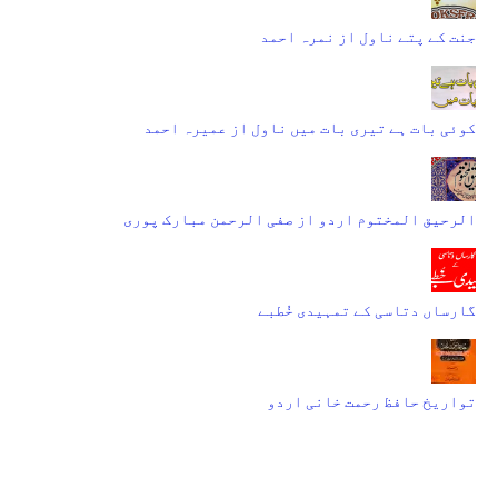
جنت کے پتے ناول از نمرہ احمد
کوئی بات ہے تیری بات میں ناول از عمیرہ احمد
الرحیق المختوم اردو از صفی الرحمن مبارک پوری
گارساں دتاسی کے تمہیدی خُطبے
تواریخ حافظ رحمت خانی اردو