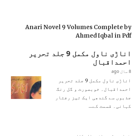
Anari Novel 9 Volumes Complete by
Ahmed Iqbal in Pdf
اناڑی ناول مکمل 9 جلد تحریر
احمداقبال
8 سال ago
اناڑی ناول مکمل 9 جلد تحریر
احمداقبال۔ خوبصورت و گل رنگ
جذبوں سے گندھی ایک تیز رفتار
کہانی۔ قسمت کے…
زیادہ پڑھی جانی والی کتابیں