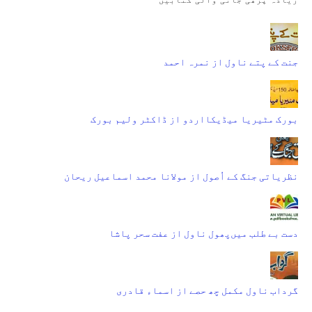
جنت کے پتے ناول از نمرہ احمد
بورک مٹیریا میڈیکااردو از ڈاکٹر ولیم بورک
نظریاتی جنگ کے اُصول از مولانا محمد اسماعیل ریحان
دست بے طلب میں‌پھول ناول از عفت سحر پاشا
گرداب ناول مکمل چھ حصے از اسماء قادری