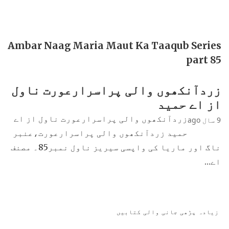
Ambar Naag Maria Maut Ka Taaqub Series
part 85
زردآنکھوں والی پراسرارعورت ناول
از اے حمید
زردآنکھوں والی پراسرارعورت ناول از اے
9 سال ago
حمید زردآنکھوں والی پراسرارعورت،عنبر
ناگ اور ماریا کی واپسی سیریز ناول نمبر85۔ مصنف
اے…
زیادہ پڑھی جانی والی کتابیں