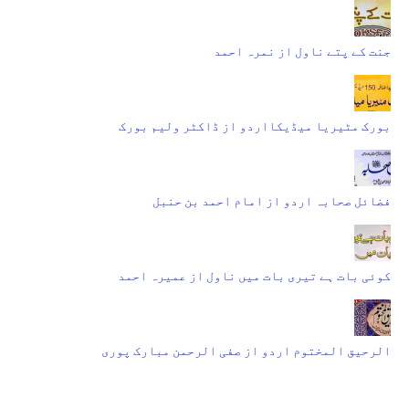
جنت کے پتے ناول از نمرہ احمد
بورک مٹیریا میڈیکااردو از ڈاکٹر ولیم بورک
فضائل صحابہ اردو از امام احمد بن حنبل
کوئی بات ہے تیری بات میں ناول از عمیرہ احمد
الرحیق المختوم اردو از صفی الرحمن مبارک پوری