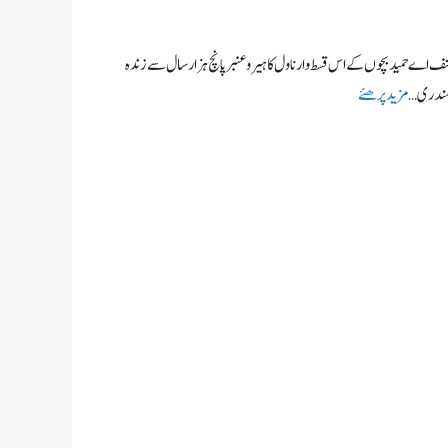
اول از اے حمید عنبرہوشیار، عنبر ناگ اور ماریا کی واپسی سیریز ناول نمبر100۔ مصنف اے حمید بچوں کے اس قسط وار ناول کا ہیرو عنبر پانچ ہزار سال سے زندہ
سمندری …
مزید پرھئے