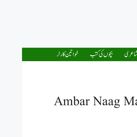
اعری
بچوں کی کتب
خواتین کارنر
Ambar Naag Ma