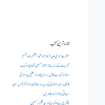
تازہ ترین کتب
حضرت موسیٰ علیہ السلام از محمد اعظم رضا تبسم
آمریت کے سائے از ممتاز حسین شاہ ایڈووکیٹ
اسلام آباد سے کابل براستہ پشاور از عقیل یوسفزئی
کالنک: ہیرا منڈی کی در پردہ سقافت از ڈاکٹر فوزیہ سعید
دیہاتی بابو از اسد طاہر جپہ
پتھر چہرے افسانے از سید گلزار حسنین