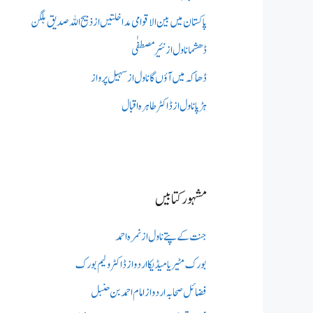
پاکستان میں بین الاقوامی مداخلتیں از ذبیح اللہ صدیق بلگن
ڈھشما ناول از نئیر مصطفٰی
ڈھاکہ میں آؤں گا ناول از سہیل پرواز
ہڑپا ناول از ڈاکٹر طاہرہ اقبال
مشہور کتابیں
جنت کے پتے ناول از نمرہ احمد
بورک مٹیریا میڈیکااردو از ڈاکٹر ولیم بورک
فضائل صحابہ اردو از امام احمد بن حنبل