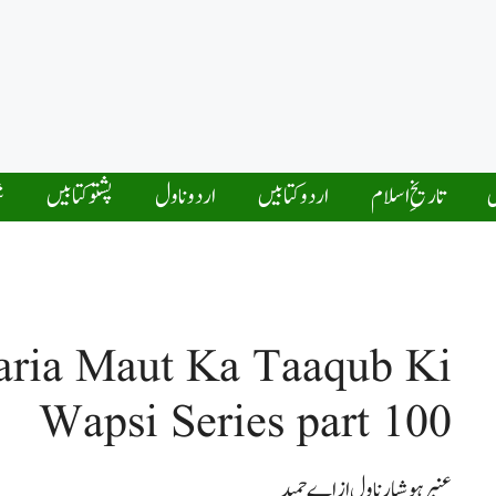
ں
تاریخِ اسلام
اردو کتابیں
اردو ناول
پشتو کتابیں
ش
ria Maut Ka Taaqub Ki
Wapsi Series part 100
عنبرہوشیارناول از اے حمید