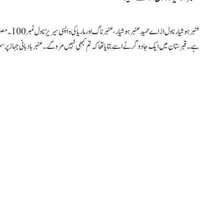
عنبرہوشیارن
ہے۔ قبرستان میں ایک جادوگر نے اسے بتایا تھا کہ تم کبھی نہیں مروگے۔ عنبر بادبانی جہاز پر 