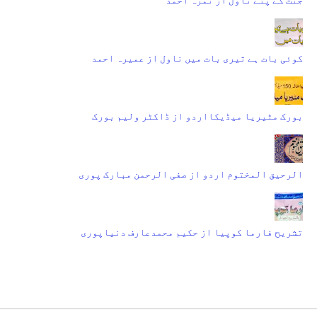
کوئی بات ہے تیری بات میں ناول از عمیرہ احمد
بورک مٹیریا میڈیکااردو از ڈاکٹر ولیم بورک
الرحیق المختوم اردو از صفی الرحمن مبارک پوری
تشریح فارما کوپیا از حکیم محمدعارف دنیاپوری