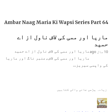
Ambar Naag Maria Ki Wapsi Series Part 64
ماریا اور ممی کی لاش ناول از اے
حمید
ماریا اور ممی کی لاش ناول از اے حمید
10 سال ago
ماریا اور ممی کی لاش،عنبر ناگ اور ماریا
کی واپسی سیریز…
زیادہ پڑھی جانی والی کتابیں
جنت کے پتے ناول از نمرہ احمد