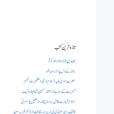
تازہ ترین کتب
مجاہدینِ ہزارہ از داؤد کوثر
ہمالہ کے اس پار از راجہ انور
حضرت موسیٰ علیہ السلام از محمد اعظم رضا تبسم
آمریت کے سائے از ممتاز حسین شاہ ایڈووکیٹ
اسلام آباد سے کابل براستہ پشاور از عقیل یوسفزئی
کالنک: ہیرا منڈی کی در پردہ سقافت از ڈاکٹر فوزیہ سعید