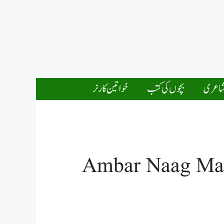
اعری
بچوں کی کتب
خواتین کارنر
Ambar Naag Mari