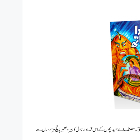
کٹا ہوا زندہ ہاتھ ناول از اے حمید کٹاہوازندہ ہاتھ، عنبر ناگ اور ماریا کی واپسی سیریز ناول نمبر38۔ مصنف اے حمید بچوں کے اس قسط وار ناول کا ہیرو عنبر پانچ ہزار سال سے