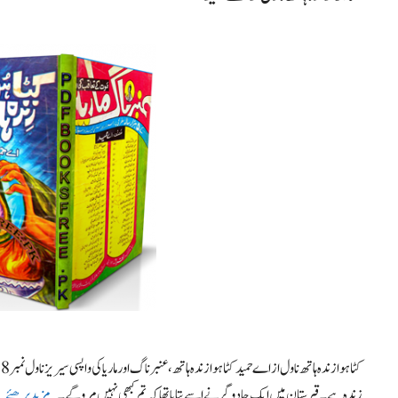
زندہ ہے۔ قبرستان میں ایک جادوگر نے اسے بتایا تھا کہ تم کبھی نہیں مروگے۔ …
مزید پرھئے