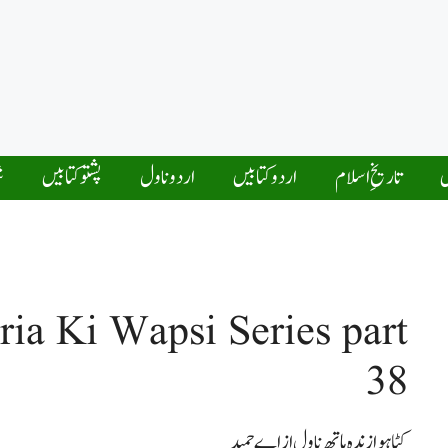
ں
تاریخِ اسلام
اردو کتابیں
اردو ناول
پشتو کتابیں
ش
a Ki Wapsi Series part
38
کٹا ہوا زندہ ہاتھ ناول از اے حمید