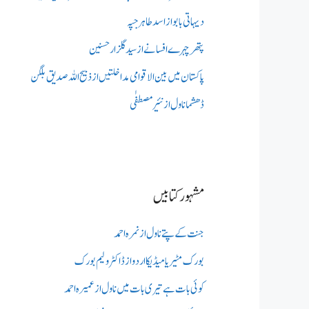
دیہاتی بابو از اسد طاہر جپہ
پتھر چہرے افسانے از سید گلزار حسنین
پاکستان میں بین الاقوامی مداخلتیں از ذبیح اللہ صدیق بلگن
ڈھشما ناول از نئیر مصطفٰی
مشہور کتابیں
جنت کے پتے ناول از نمرہ احمد
بورک مٹیریا میڈیکااردو از ڈاکٹر ولیم بورک
کوئی بات ہے تیری بات میں ناول از عمیرہ احمد