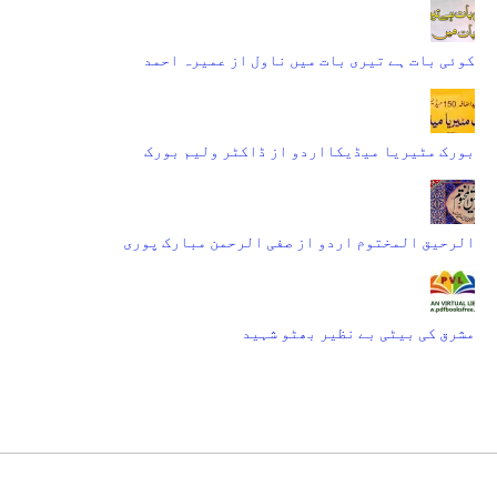
کوئی بات ہے تیری بات میں ناول از عمیرہ احمد
بورک مٹیریا میڈیکااردو از ڈاکٹر ولیم بورک
الرحیق المختوم اردو از صفی الرحمن مبارک پوری
مشرق کی بیٹی بے نظیر بھٹو شہید