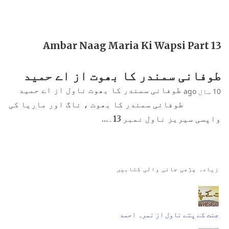
Ambar Naag Maria Ki Wapsi Part 13
طوفانی سمندر کا بھوت از اے حمید
طوفانی سمندر کا بھوت ناول از اے حمید
10 سال ago
طوفانی سمندر کا بھوت ، ناگ اور ماریا کی
واپسی سیریز ناول نمبر 13۔…
زیادہ پڑھی جانی والی کتابیں
جنت کے پتے ناول از نمرہ احمد