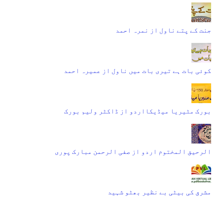
جنت کے پتے ناول از نمرہ احمد
کوئی بات ہے تیری بات میں ناول از عمیرہ احمد
بورک مٹیریا میڈیکااردو از ڈاکٹر ولیم بورک
الرحیق المختوم اردو از صفی الرحمن مبارک پوری
مشرق کی بیٹی بے نظیر بھٹو شہید