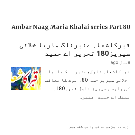
Ambar Naag Maria Khalai series Part 80
قبرکاشعلہ عنبرناگ ماریا خلائی
سیریز180 تحریر اے حمید
8 سال ago
قبرکاشعلہ ناول،عنبر ناگ ماریا
خلائی سیریز حصہ 80، موت کا تعاقب
کی واپسی سیریز ناول نمبر180۔
مصنف اے حمید- عنبر…
زیادہ پڑھی جانی والی کتابیں